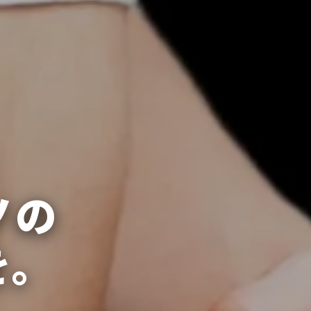
ノの
を。