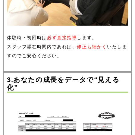
体験時・初回時は
必ず直接指導
します。
スタッフ滞在時間内であれば、
修正も細かく
いたしま
すのでご安心ください。
3.あなたの成長をデータで“見える
化”